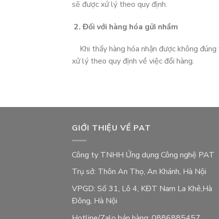
sẽ được xử lý theo quy định.
2. Đối với hàng hóa gửi nhầm
Khi thấy hàng hóa nhận được không đúng với
xử lý theo quy định về việc đổi hàng.
GIỚI THIỆU VỀ PAT
Công ty TNHH Ứng dụng Công nghệ PAT
Trụ sở: Thôn An Thọ, An Khánh, Hà Nội
VPGD: Số 31, Lô 4, KĐT Nam La Khê,Hà
Đông, Hà Nội
Hotline/Zalo bán hàng: 0886885457