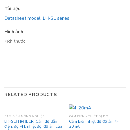
Tài liệu
Datasheet model: LH-SL series
Hình ảnh
Kích thước
RELATED PRODUCTS
CẢM BIẾN NÔNG NGHIỆP
CẢM BIẾN - THIẾT BỊ ĐO
LH-SLTHPHECR: Cảm độ dẫn
Cảm biến nhiệt độ độ ẩm 4-
điện, độ PH, nhiệt độ, độ ẩm của
20mA