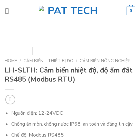
Skip
to
0
content
HOME
/
CẢM BIẾN - THIẾT BỊ ĐO
/
CẢM BIẾN NÔNG NGHIỆP
LH-SLTH: Cảm biến nhiệt độ, độ ẩm đất
RS485 (Modbus RTU)
Nguồn điện: 12-24VDC
Chống ăn mòn, chống nước IP68, an toàn và đáng tin cậy
Chế độ: Modbus RS485