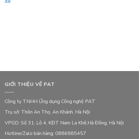
đất
GIỚI THIỆU VỀ PAT
Công ty TNHH Ứng dụng Công nghệ PAT
Trụ sở: Thôn An Thọ, An Khánh, Hà Nội
VPGD: Số 31, Lô 4, KĐT Nam La Khê,Hà Đông, Hà Nội
Hotline/Zalo bán hàng: 0886885457