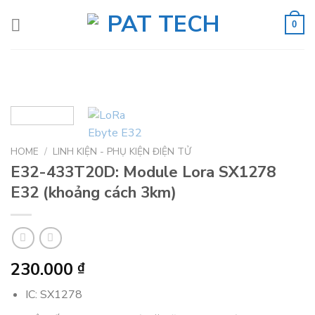
Skip
to
0
content
HOME
/
LINH KIỆN - PHỤ KIỆN ĐIỆN TỬ
E32-433T20D: Module Lora SX1278
E32 (khoảng cách 3km)
230.000
₫
IC: SX1278