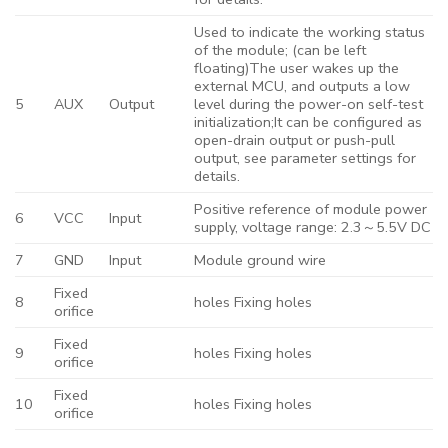
Used to indicate the working status
of the module; (can be left
floating)The user wakes up the
external MCU, and outputs a low
5
AUX
Output
level during the power-on self-test
initialization;It can be configured as
open-drain output or push-pull
output, see parameter settings for
details.
Positive reference of module power
6
VCC
Input
supply, voltage range: 2.3～5.5V DC
7
GND
Input
Module ground wire
Fixed
8
holes Fixing holes
orifice
Fixed
9
holes Fixing holes
orifice
Fixed
10
holes Fixing holes
orifice