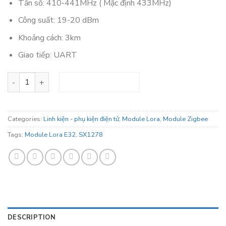
Tần số: 410-441MHz ( Mặc
định 433MHz)
Công suất: 19-20 dBm
Khoảng cách: 3km
Giao tiếp: UART
E32-433T20D: Module Lora SX1278 E32 (khoảng cách 3km) q
ADD TO CART
Categories:
Linh kiện - phụ kiện điện tử
,
Module Lora, Module Zigbee
Tags:
Module Lora E32
,
SX1278
DESCRIPTION