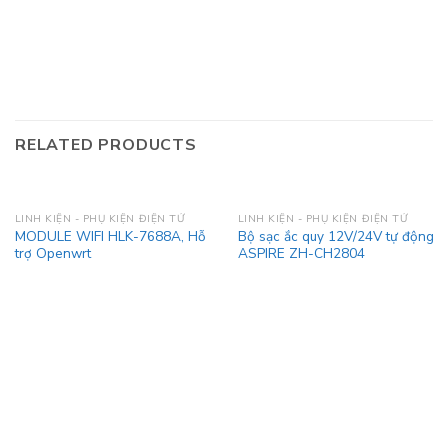
RELATED PRODUCTS
LINH KIỆN - PHỤ KIỆN ĐIỆN TỬ
LINH KIỆN - PHỤ KIỆN ĐIỆN TỬ
MODULE WIFI HLK-7688A, Hỗ
Bộ sạc ắc quy 12V/24V tự động
trợ Openwrt
ASPIRE ZH-CH2804