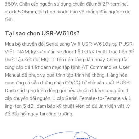
380V. Chân cấp nguồn sử dụng chuẩn đầu nối 2P terminal
block 5.08mm, tích hợp diode bảo vệ chống đấu ngược cực
tính.
Tại sao chọn USR-W610s?
Mua bộ chuyển đổi Serial sang Wifi USR-W610s tại PUSR
VIỆT NAM, kỹ sư dự án sẽ được hỗ trợ kỹ thuật trực tiếp để
thiết lập kết nối MQTT lên nền tảng đám mây. Chúng tôi
cung cấp chi tiết danh mục tập lệnh AT Command và User
Manual để phục vụ quá trình lập trình hệ thống. Hàng hóa
cung ứng có sẵn chứng nhận CO/CQ từ nhà sản xuất PUSR.
Danh sách phụ kiện đóng gói tiêu chuẩn đi kèm bao gồm 1
cáp chuyển đổi nguồn, 1 cáp Serial Female-to-Female và 1
ăng-ten 5 dBi, đảm bảo kỹ thuật viên có đủ linh kiện vật lý
để đấu nối ngay tại công trường.