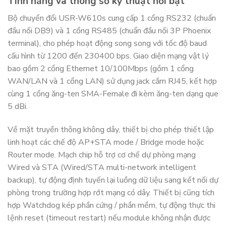
Tính năng và thông số kỹ thuật nổi bật
Bộ chuyển đổi USR-W610s cung cấp 1 cổng RS232 (chuẩn
đầu nối DB9) và 1 cổng RS485 (chuẩn đầu nối 3P Phoenix
terminal), cho phép hoạt động song song với tốc độ baud
cấu hình từ 1200 đến 230400 bps. Giao diện mạng vật lý
bao gồm 2 cổng Ethernet 10/100Mbps (gồm 1 cổng
WAN/LAN và 1 cổng LAN) sử dụng jack cắm RJ45, kết hợp
cùng 1 cổng ăng-ten SMA-Female đi kèm ăng-ten dạng que
5 dBi.
Về mặt truyền thông không dây, thiết bị cho phép thiết lập
linh hoạt các chế độ AP+STA mode / Bridge mode hoặc
Router mode. Mạch chip hỗ trợ cơ chế dự phòng mạng
Wired và STA (Wired/STA multi-network intelligent
backup), tự động định tuyến lại luồng dữ liệu sang kết nối dự
phòng trong trường hợp rớt mạng có dây. Thiết bị cũng tích
hợp Watchdog kép phần cứng / phần mềm, tự động thực thi
lệnh reset (timeout restart) nếu module không nhận được