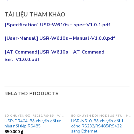
TÀI LIỆU THAM KHẢO
[Specification] USR-W610s – spec-V1.0.1.pdf
[User-Manual] USR-W610s – Manual-V1.0.0.pdf
[AT Command]USR-W610s – AT-Command-
Set_V1.0.0.pdf
RELATED PRODUCTS
BỘ CHUYỂN ĐỔI RS232/RS485 - WIFI
BỘ CHUYỂN ĐỔI MODBUS RTU - MODBUS TCP
USR-DR404: Bộ chuyển đổi tín
USR-N510: Bộ chuyển đổi 1
hiệu nối tiếp RS485
cổng RS232/RS485/RS422
sang Ethernet
850.000
₫