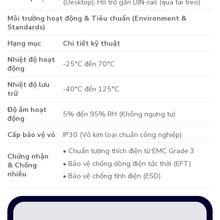
(Desktop), Hỗ trợ gắn DIN-rail (qua tai treo)
Môi trường hoạt động & Tiêu chuẩn (Environment &
Standards)
Hạng mục
Chi tiết kỹ thuật
Nhiệt độ hoạt
-25°C đến 70°C
động
Nhiệt độ lưu
-40°C đến 125°C
trữ
Độ ẩm hoạt
5% đến 95% RH (Không ngưng tụ)
động
Cấp bảo vệ vỏ
IP30 (Vỏ kim loại chuẩn công nghiệp)
• Chuẩn tương thích điện từ EMC Grade 3
Chứng nhận
• Bảo vệ chống dòng điện tức thời (EFT)
& Chống
nhiễu
• Bảo vệ chống tĩnh điện (ESD)