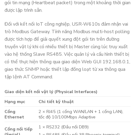
gói tin mạng (Heartbeat packet) trong một khoảng thời gian
được lập trình sẵn.
Đối với kết nối IoT công nghiệp, USR-W610s đảm nhận vai
trò Modbus Gateway. Tính năng Modbus multi-host polling
được tích hợp để giải quyết xung đột gói tin trên đường
truyền vật lý khi có nhiều thiết bị Master cùng lúc truy xuất
vào hệ thống Slave RS485. Việc quản lý và cấu hình thiết bị
có thể thực hiện thông qua giao diện Web GUI 192.168.0.1,
giao thức SNMP hoặc thiết lập đồng loạt từ xa thông qua
tập lệnh AT Command.
Giao diện kết nối vật lý (Physical Interfaces)
Hạng mục
Chi tiết kỹ thuật
Cổng
2 × RJ45 (1 cổng WAN/LAN + 1 cổng LAN),
Ethernet
tốc độ 10/100Mbps Adaptive
1 × RS232 (Đầu nối DB9)
Cổng nối tiếp
(Serial)
1 × RS485 (Đầu nối 3P Phoenix terminal)