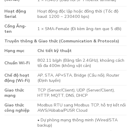
Hoạt động
Hoạt động độc lập hoặc đồng thời (Tốc độ
Serial
baud: 1200 ~ 230400 bps)
Cổng Ăng-
1 × SMA-Female (Đi kèm ăng-ten que 5 dBi)
ten
Truyền thông & Giao thức (Communication & Protocols)
Hạng mục
Chi tiết kỹ thuật
802.11 b/g/n (Băng tần 2.4GHz), khoảng cách
Chuẩn Wi-Fi
tối đa 400m (không vật cản)
Chế độ hoạt
AP, STA, AP+STA, Bridge (Cầu nối), Router
động (Wi-Fi)
(Định tuyến)
Giao thức
TCP (Server/Client), UDP (Server/Client),
mạng
HTTP, MQTT, DNS, DHCP
Giao thức
Modbus RTU sang Modbus TCP, hỗ trợ kết nối
công nghiệp
AWS/Alibaba/PUSR Cloud
• Dự phòng mạng thông minh (Wired/STA
backup)