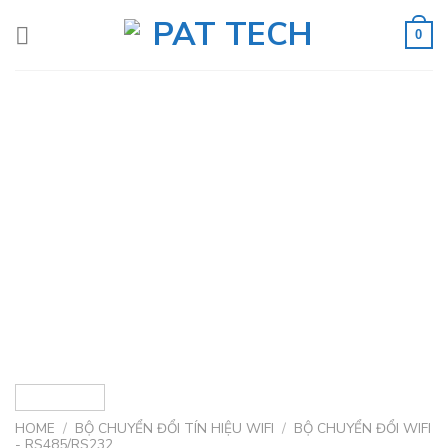
Skip
to
0
content
HOME
/
BỘ CHUYỂN ĐỔI TÍN HIỆU WIFI
/
BỘ CHUYỂN ĐỔI WIFI
- RS485/RS232