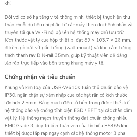
khí.
Đối với cơ sở hạ tầng y tế thông minh, thiết bị thực hiện thu
thập chuỗi dữ liệu nhị phân từ các máy theo dõi bệnh nhân và
truyền tải qua Wi-Fi nội bộ lên hệ thống máy chủ lưu trữ.
Kích thước vật lý của hộp thiết bị đạt 89 × 103.7 × 26 mm,
đi kèm gờ bắt vít gắn tường (wall mount) và khe cắm tương
thích thanh ray DIN-rail 35mm, giúp kỹ thuật viên dễ dàng
lắp ráp trực tiếp vào bên trong khung máy y tế.
Chứng nhận và tiêu chuẩn
Khung vỏ kim loại của USR-W610s tuân thủ chuẩn bảo vệ
IP30, ngăn chặn sự xâm nhập của các hạt rắn có kích thước
lớn hơn 2.5mm. Bảng mạch điện tử bên trong được thiết kế
hệ thống bảo vệ chống tĩnh điện ESD / EFT tại các chân cắm
vật lý. Hệ thống mạch truyền thông đạt chuẩn chống nhiễu
EMC Grade 3, duy trì tính toàn vẹn của tín hiệu RS485 khi
thiết bị được lắp ráp ngay cạnh các hệ thống motor 3 pha