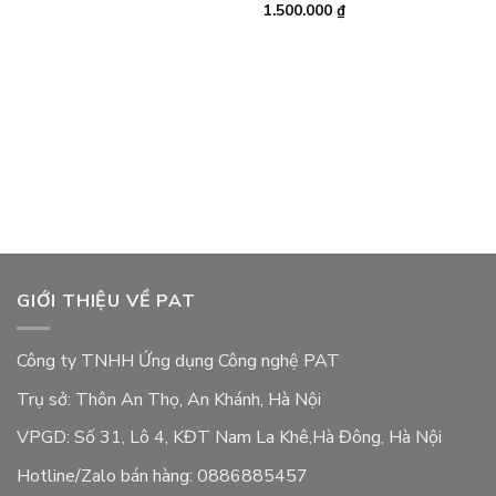
1.500.000
₫
GIỚI THIỆU VỀ PAT
Công ty TNHH Ứng dụng Công nghệ PAT
Trụ sở: Thôn An Thọ, An Khánh, Hà Nội
VPGD: Số 31, Lô 4, KĐT Nam La Khê,Hà Đông, Hà Nội
Hotline/Zalo bán hàng: 0886885457