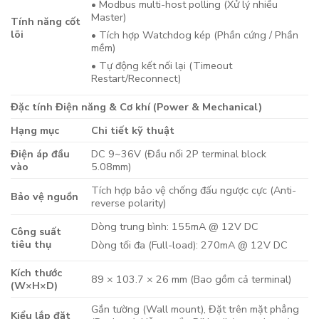
• Modbus multi-host polling (Xử lý nhiều
Master)
Tính năng cốt
lõi
• Tích hợp Watchdog kép (Phần cứng / Phần
mềm)
• Tự động kết nối lại (Timeout
Restart/Reconnect)
Đặc tính Điện năng & Cơ khí (Power & Mechanical)
Hạng mục
Chi tiết kỹ thuật
Điện áp đầu
DC 9~36V (Đầu nối 2P terminal block
vào
5.08mm)
Tích hợp bảo vệ chống đấu ngược cực (Anti-
Bảo vệ nguồn
reverse polarity)
Dòng trung bình: 155mA @ 12V DC
Công suất
tiêu thụ
Dòng tối đa (Full-load): 270mA @ 12V DC
Kích thước
89 × 103.7 × 26 mm (Bao gồm cả terminal)
(W×H×D)
Gắn tường (Wall mount), Đặt trên mặt phẳng
Kiểu lắp đặt