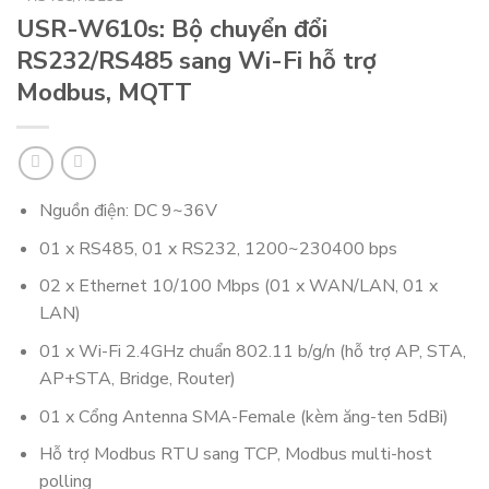
USR-W610s: Bộ chuyển đổi
RS232/RS485 sang Wi-Fi hỗ trợ
Modbus, MQTT
Nguồn điện: DC 9~36V
01 x RS485, 01 x RS232, 1200~230400 bps
02 x Ethernet 10/100 Mbps (01 x WAN/LAN, 01 x
LAN)
01 x Wi-Fi 2.4GHz chuẩn 802.11 b/g/n (hỗ trợ AP, STA,
AP+STA, Bridge, Router)
01 x Cổng Antenna SMA-Female (kèm ăng-ten 5dBi)
Hỗ trợ Modbus RTU sang TCP, Modbus multi-host
polling