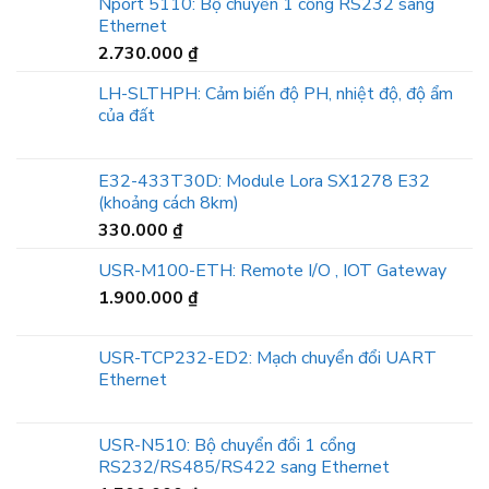
Nport 5110: Bộ chuyển 1 cổng RS232 sang
Ethernet
2.730.000
₫
LH-SLTHPH: Cảm biến độ PH, nhiệt độ, độ ẩm
của đất
E32-433T30D: Module Lora SX1278 E32
(khoảng cách 8km)
330.000
₫
USR-M100-ETH: Remote I/O , IOT Gateway
1.900.000
₫
USR-TCP232-ED2: Mạch chuyển đổi UART
Ethernet
USR-N510: Bộ chuyển đổi 1 cổng
RS232/RS485/RS422 sang Ethernet