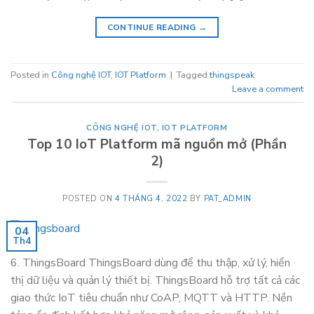
CONTINUE READING
→
Posted in
Công nghệ IOT
,
IOT Platform
|
Tagged
thingspeak
Leave a comment
CÔNG NGHỆ IOT
,
IOT PLATFORM
Top 10 IoT Platform mã nguồn mở (Phần
2)
POSTED ON
4 THÁNG 4, 2022
BY
PAT_ADMIN
04
Th4
6. ThingsBoard ThingsBoard dùng để thu thập, xử lý, hiển
thị dữ liệu và quản lý thiết bị. ThingsBoard hỗ trợ tất cả các
giao thức IoT tiêu chuẩn như CoAP, MQTT và HTTP. Nền