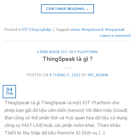
CONTINUE READING
→
Posted in
IOT Công nghiệp
|
Tagged
snmp
,
thingsboard
,
thingspeak
Leave a comment
CÔNG NGHỆ IOT
,
IOT PLATFORM
ThingSpeak là gì ?
POSTED ON
4 THÁNG 5, 2022
BY
PAT_ADMIN
04
Th5
ThingSpeak là gì ThingSpeak là một IOT Platform cho
phép bạn gửi dữ liệu cảm biến (sensor) tới đám mây (cloud).
Bạn cũng có thể phân tích và trực quan hóa dữ liệu sử dụng
công cụ MATLAB hoặc các phần mềm khác. Tham khảo:
Thiết bị thu thập dữ liệu Remote IO Dịch vụ […]