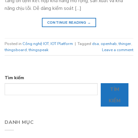
tảng ổn định kết hợp khả năng mở rộng, sản xuất và khả
năng chịu lỗi. Dễ dàng kiểm soát […]
CONTINUE READING
→
Posted in
Công nghệ IOT
,
IOT Platform
|
Tagged
dsa
,
openhab
,
thinger
,
thingsboard
,
thingspeak
Leave a comment
Tìm kiếm
TÌM
KIẾM
DANH MỤC