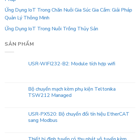
Ứng Dụng IoT Trong Chăn Nuôi Gia Súc Gia Cầm: Giải Pháp
Quản Lý Thông Minh
Ứng Dụng IoT Trong Nuôi Trồng Thủy Sản
SẢN PHẨM
USR-WIFI232-B2: Module tích hợp wifi
Bộ chuyển mạch kèm phụ kiện Teltonika
TSW212 Managed
USR-PX520: Bộ chuyển đổi tín hiệu EtherCAT
sang Modbus
Thiết bị định tuyến có thu phát vô tuyến kèm