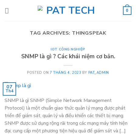
Skip
to
0
content
TAG ARCHIVES:
THINGSPEAK
IOT CÔNG NGHIỆP
SNMP là gì ? Các khái niệm cơ bản.
POSTED ON
7 THÁNG 4, 2023
BY
PAT_ADMIN
07
Th4
SNMP là gì SNMP (Simple Network Management
Protocol) là một chuẩn giao thức quản lý mạng được phát
triển để giám sát, quản lý và điều khiển các thiết bị mạng.
SNMP được sử dụng rộng rãi trong các mạng máy tính hiện
đại, cung cấp một phương tiện hiệu quả để giám sát và […]